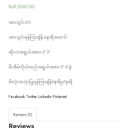
Ks
9,000.00
အားသွင်း-DC
အားသွင်းရန်ကြာချိန်-6နာရီအထက်
ဆိုလာအရွယ်အစား-2″.3″
မီးအိမ်ကိုယ်ထည်အရွယ်အစား-5″.4″ခွဲ
မီးလုံးအသုံးပြုရန်ကြာချိန်5နာရီမှ7နာရီ
Facebook
Twitter
Linkedin
Pinterest
Reviews (0)
Reviews